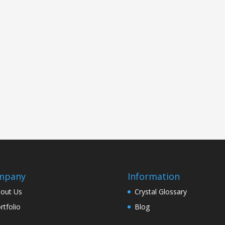
mpany
Information
out Us
Crystal Glossary
rtfolio
Blog