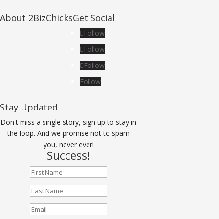
About 2BizChicks
Get Social
Follow
Follow
Follow
Follow
Stay Updated
Don't miss a single story, sign up to stay in
the loop. And we promise not to spam
you, never ever!
Success!