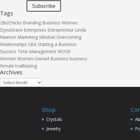
Subscribe
Tags
2BizChicks
Branding
Business Women
DynaGrace Enterprises
Entrepreneur
Linda
Rawson
Marketing
Mindset
Overcoming
Relationships
SBA
Starting a Business
Success
Time Management
WOSB
Women
Women-Owned Business
business
female
trailblazing
Archives
Archives
Shop
Co
Crystals
Ab
Jewelry
Po